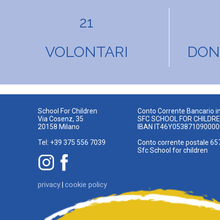
21
VOLONTARI
DONA
School For Children
Conto Corrente Bancario in
Via Cosenz, 35
SFC SCHOOL FOR CHILDR
20158 Milano
IBAN IT46Y05387109000
Tel: +39 375 556 7039
Conto corrente postale 65
Sfc School for children
privacy
cookie policy
|