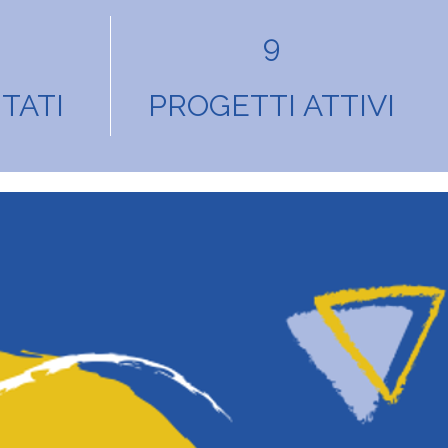
9
TATI
PROGETTI ATTIVI