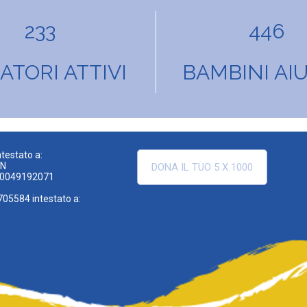
233
446
TORI ATTIVI
BAMBINI AIU
testato a:
EN
DONA IL TUO 5 X 1000
00049192071
705584 intestato a: