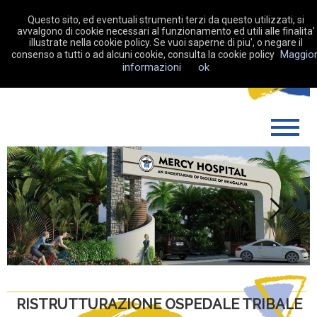
Questo sito, ed eventuali strumenti terzi da questo utilizzati, si
avvalgono di cookie necessari al funzionamento ed utili alle finalita'
illustrate nella cookie policy. Se vuoi saperne di piu', o negare il
Maggior
consenso a tutti o ad alcuni cookie, consulta la cookie policy
DONA ORA
informazioni
ok
CHI SIAMO
COME OPERIAMO
SOSTIENICI
LA MIA RACCOLTA FONDI
Previous
Next
NEWS
CONTATTI
RISTRUTTURAZIONE OSPEDALE TRIBALE