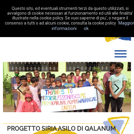
Questo sito, ed eventuali strumenti terzi da questo utilizzati, si
avvalgono di cookie necessari al funzionamento ed utili alle finalita'
illustrate nella cookie policy. Se vuoi saperne di piu', o negare il
Maggior
consenso a tutti o ad alcuni cookie, consulta la cookie policy
DONA ORA
informazioni
ok
CHI SIAMO
COME OPERIAMO
SOSTIENICI
LA MIA RACCOLTA FONDI
Previous
Next
NEWS
CONTATTI
PROGETTO SIRIA ASILO DI QALANUM