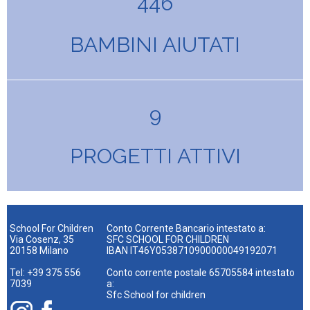
446
BAMBINI AIUTATI
9
PROGETTI ATTIVI
School For Children
Conto Corrente Bancario intestato a:
Via Cosenz, 35
SFC SCHOOL FOR CHILDREN
20158 Milano
IBAN IT46Y0538710900000049192071
Tel: +39 375 556
Conto corrente postale 65705584 intestato
7039
a:
Sfc School for children