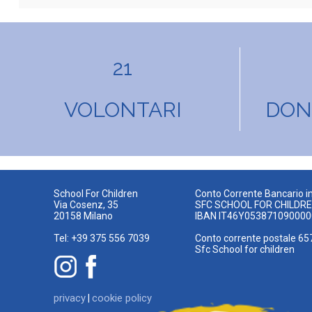
21
VOLONTARI
DONA
School For Children
Conto Corrente Bancario in
Via Cosenz, 35
SFC SCHOOL FOR CHILDR
20158 Milano
IBAN IT46Y05387109000
Tel: +39 375 556 7039
Conto corrente postale 65
Sfc School for children
privacy
cookie policy
|