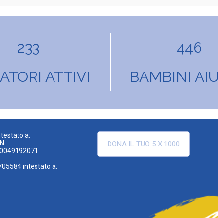
233
446
TORI ATTIVI
BAMBINI AIU
testato a:
EN
DONA IL TUO 5 X 1000
00049192071
705584 intestato a: