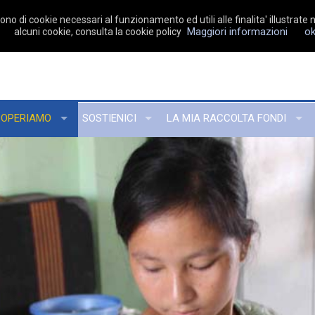
no di cookie necessari al funzionamento ed utili alle finalita' illustrate n
Maggiori informazioni
o
alcuni cookie, consulta la cookie policy
 OPERIAMO
SOSTIENICI
LA MIA RACCOLTA FONDI