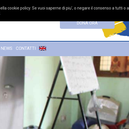
ella cookie policy. Se vuoi saperne di piu', o negare il consenso a tutti o 
k
DONA ORA
NEWS
CONTATTI